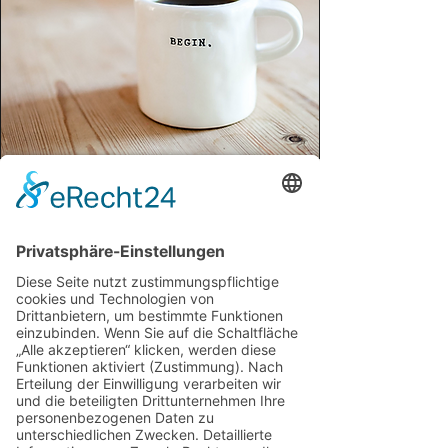
Meine Standorte:
Im Herzen Münchens
Montags:
Gemeinschaftspraxis am Elisabethplatz
in Schwabing: Nordendstraße 40, 80801
Mittwoch bis Freitag:
Privatpraxis in Bogenhausen: Berenter
Str. 7, 81927