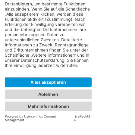
Zweifel spielen ebenfalls oft eine große Rolle.
Manche Menschen fühlen sich schuldig,
wenn sie Entscheidungen treffen, die andere
beeinflussen könnten, oder zweifeln ständig
an ihrer Wahl. Schuldgefühle und Zweifel
können es schwer machen, klare und
selbstbewusste Entscheidungen zu treffen,
und sollten tiefer beleuchtet werden.
Strategien zur Verbesserung der
Entscheidungsfähigkeit
Was können Sie nun tun um leichter zu einer
Entscheidung zu finden?​
Selbstreflexion: Verstehen Sie Ihre eigenen
Werte, Bedürfnisse und Prioritäten. Nehmen
Sie sich Zeit, um darüber nachzudenken, was
Ihnen wichtig ist und was Sie erreichen
möchten.