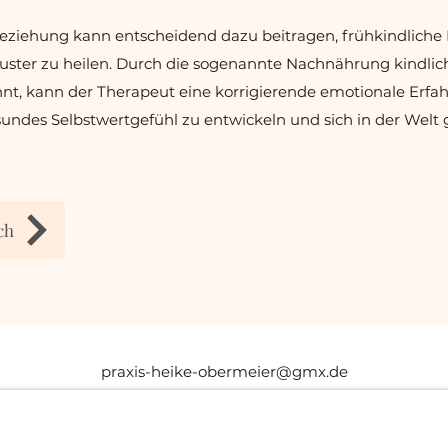
Beziehung kann entscheidend dazu beitragen, frühkindlich
ster zu heilen. Durch die sogenannte Nachnährung kindlich
nt, kann der Therapeut eine korrigierende emotionale Erfa
esundes Selbstwertgefühl zu entwickeln und sich in der Welt
ch
praxis-heike-obermeier@gmx.de
089 90776714
Berenter Straße 7, 81927 München