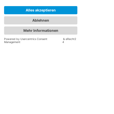
von zu Hause aus ihre Proben abgeben. So
können wir bequem verschiedene Parameter
überprüfen, die ich für Ihren Therapieplan
benötige. Welche das sind ist natürlich individuell
und das erfahren Sie von mir nach der
Anamnese.
Bluttests empfehle ich in der Regel nicht, da das
Kapilarblut am Finger in den erwünschten
Mengen nicht so leicht zu Hause abzuzapften ist.
Hier empfehle ich die reguläre Blutentnahme in
der Praxis. Speichel, Stuhl und Urin dagegen
lassen sich zu Hause stressfrei sammeln. Genaue
Anleitungen finden Sie immer im Kit.
Testkit bestellen