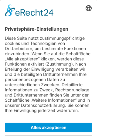
WO:
Nordendstraße 40,
80801 München, Schwabing
WANN:
regulär jeden 3. Montag des Monats
18 bis ca. 21 Uhr (s. Termine und
Anmeldung)
Ausgleich: 55 Euro pro Abend
oder 3x
vergünstigt
MIT VORANMELDUNG &
BEGRENZTER PLÄTZE
Termine und Anmeldung