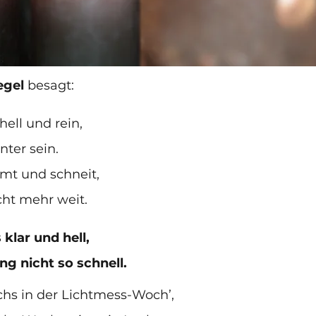
gel 
besagt: 
hell und rein,
nter sein.
mt und schneit,
icht mehr weit.
 klar und hell,
g nicht so schnell.
chs in der Lichtmess-Woch’,