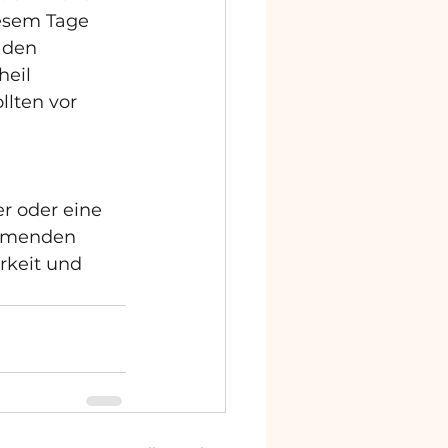
esem Tage 
 den 
eil 
lten vor 
 oder eine 
ommenden 
rkeit und 