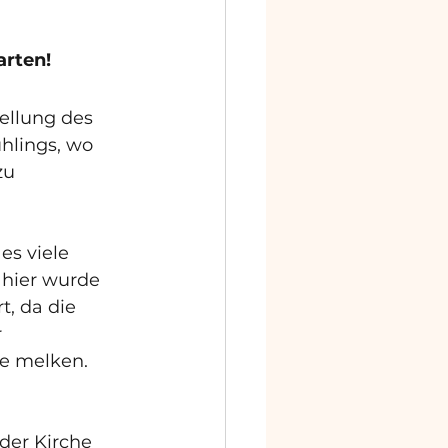
arten!
ellung des 
hlings, wo 
zu 
s viele 
hier wurde 
, da die 
 
fe melken.
der Kirche 