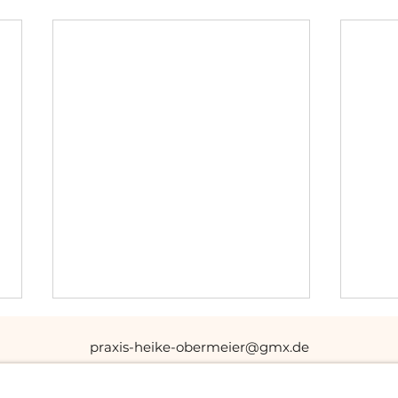
praxis-heike-obermeier@gmx.de
089 90776714