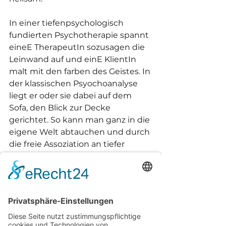
In einer tiefenpsychologisch 
fundierten Psychotherapie spannt 
eineE TherapeutIn sozusagen die 
Leinwand auf und einE KlientIn 
malt mit den farben des Geistes. In 
der klassischen Psyochoanalyse 
liegt er oder sie dabei auf dem 
Sofa, den Blick zur Decke 
gerichtet. So kann man ganz in die 
eigene Welt abtauchen und durch 
die freie Assoziation an tiefer 
liegende Schichten der 
Erinnerung gelangen, welche 
dann im therapeutischen Prozess 
aufgegriffen und in 
Zusammenhang beleutet, also 
"analysiert" werden. Oft ist unser 