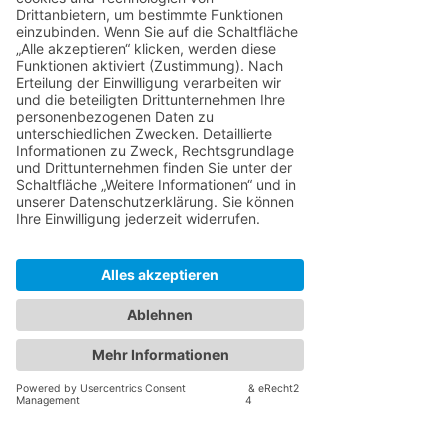
Geist nämlich so gewieft, dass wir 
selbst nicht erkennen, was alle um 
uns herum schon längst 
verstanden haben - nämlich wie 
wir eigentlich ticken und warum. 
Uns selbst zu verstehen und alte 
Themen durchzuarbeiten ist 
wiederum hilfreich um mit uns ins 
reine zu kommen. Es hilft uns alte 
Muster abzulegen und neue 
Wege gehen zu können.
Vgl: 
https://www.praxis-
koenig.com/tiefenpsychologische-
therapie
Therapie ist meiner Auffassung 
nach ein individueller und 
kreativer Prozess, egal ob mit oder 
ohne Farbe. Sie können daher 